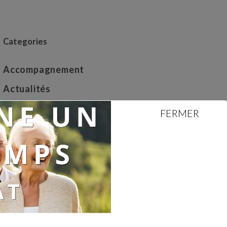
Categories
Accompagnement
Actualités
Béguinage solidaire
FERMER
billets d'humeur
Dans la presse
Uncategorized
Notre lettre d’information