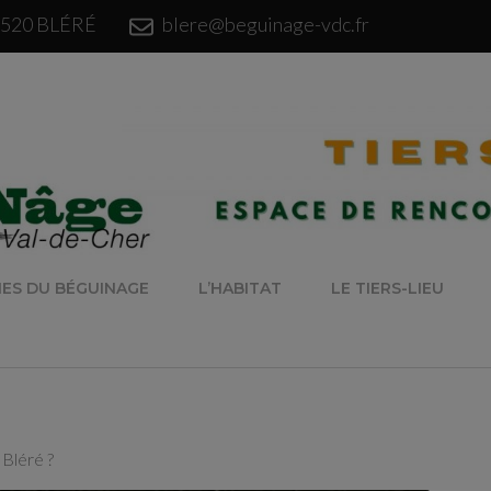
modal-check
37520 BLÉRÉ
blere@beguinage-vdc.fr
NES DU BÉGUINAGE
L’HABITAT
LE TIERS-LIEU
 Bléré ?