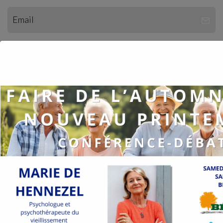
Articles récents
Avancer en âge, penser son habitat
Littérature et musique au Tiers-vieux®
1ère étape franchie !
Le Tiers-vieux déstocke et le projet se montre
….
Une soirée conte au Tiers-vieux ®