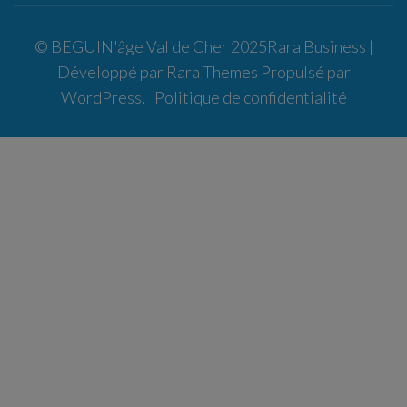
© BEGUIN'âge Val de Cher 2025
Rara Business |
Développé par
Rara Themes
Propulsé par
WordPress
.
Politique de confidentialité