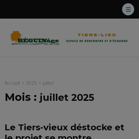
Aller
modal-check
au
contenu
(Pressez
B
B
Entrée)
V
e
b
s
d
Accueil
>
2025
>
juillet
Mois :
juillet 2025
Le Tiers-vieux déstocke et
le projet se montre ….