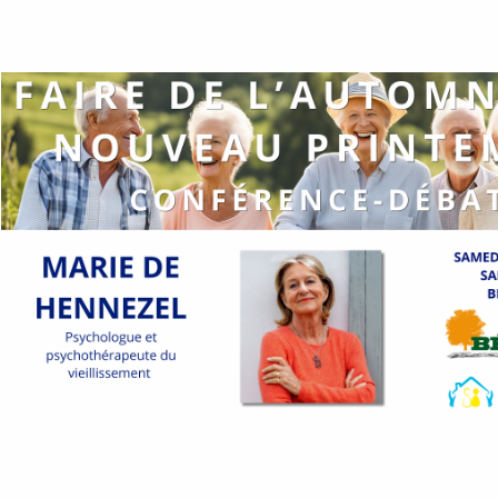
Avancer en âge, penser son habitat
Littérature et musique au Tiers-vieux®
1ère étape franchie !
Le Tiers-vieux déstocke et le projet se montre
….
Une soirée conte au Tiers-vieux ®
Commentaires récents
Aucun commentaire à afficher.