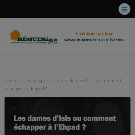
Aller
modal-check
au
contenu
(Pressez
B
B
Entrée)
V
e
b
s
d
Accueil
>
Dans la presse
>
Les dames d’Isis ou comment
échapper à l’Ehpad ?