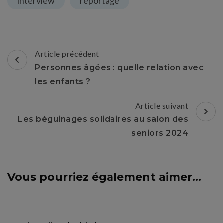
interview
reportage
Navigation
Article précédent
d'article
Personnes âgées : quelle relation avec
les enfants ?
Article suivant
Les béguinages solidaires au salon des
seniors 2024
Vous pourriez également aimer...