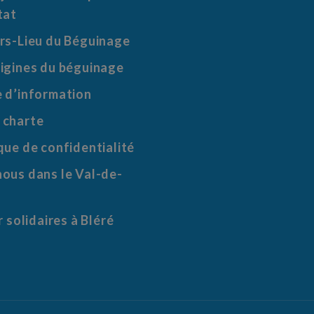
tat
ers-Lieu du Béguinage
rigines du béguinage
e d’information
 charte
que de confidentialité
nous dans le Val-de-
ir solidaires à Bléré