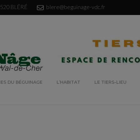
modal-check
37520 BLÉRÉ
blere@beguinage-vdc.fr
NES DU BÉGUINAGE
L’HABITAT
LE TIERS-LIEU