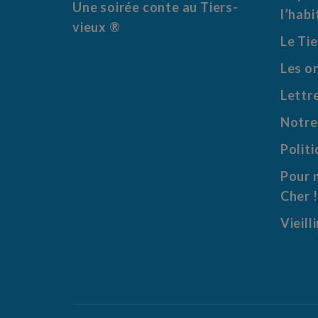
Une soirée conte au Tiers-
l’habi
vieux ®
Le Ti
Les o
Lettr
Notre
Politi
Pour 
Cher !
Vieill