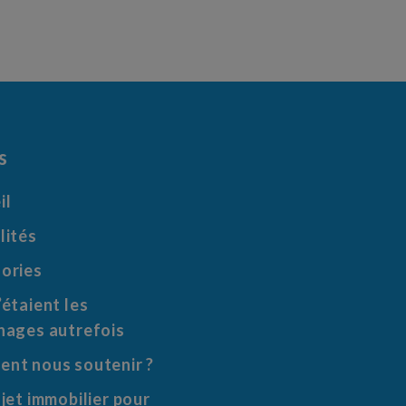
s
il
lités
ories
étaient les
nages autrefois
nt nous soutenir ?
jet immobilier pour